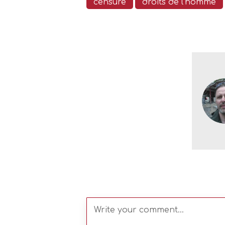
censure
droits de l'homme