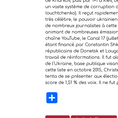
de Kharkov, puis par 1+1 à Kiev, d
un vaste système de corruption dan
Iouchtchenko). Il reçut rapidemen
très célèbre, le pouvoir ukrainien
de nombreux journalistes à cette 
animant de nombreuses émissions 
chaîne YouTube, le Canal 17 (juil
étant financé par Constantin Shk
républicains de Donetsk et Lougan
travail de réinformations. Il fut 
de l’Ukraine, base publique visan
cette liste en octobre 2015, Christe
tenta de se présenter aux élections
score de 1,51 % des voix. Il ne fut 
Partager