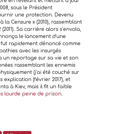
èbre en révélant et mettant à jour
008, sous le Président
fournir une protection. Devenu
 à la Censure » (2010), rassemblant
2011). Sa carrière alors s’envola,
annonça le lancement d’une
. Il fut rapidement dénoncé comme
athies avec les insurgés
a un reportage sur sa vie et son
 données rassemblant les ennemis
physiquement (j’ai été couché sur
s explication (février 2017), et
a à Kiev, mais il fit un faible
ès lourde peine de prison
.