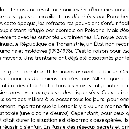
longtemps une résistance aux levées d’hommes pour l
te de vagues de mobilisations décrétées par Porochenk
 A cette époque, les réfractaires pouvaient s’enfuir f
oup s’étant réfugié par exemple en Pologne. Mais déso
tivement avec les autorités ukrainiennes. L’unique pays
 minuscule République de Transnistrie, un État non reco
oumains et moldaves (1992-1993). C’est la raison pour la
les moyens. Une trentaine ont déjà été assassinés par l
, un grand nombre d’Ukrainiens avaient pu fuir en Occ
ueil pour les Ukrainiens… ce n’est pas l’Allemagne ou la
ontière des états baltes tous les mois, vont pointer dan
ie après avoir perçu les aides dispensées. Ceux qui ont
Ils sont des milliers à la passer tous les jours, pour en
tellement important que la Lettonie y a vu une manne f
est taxée (une dizaine d’euros). Cependant, pour ceux q
 allait durer, la situation est désormais désespérée. Ils
réussir à s’enfuir. En Russie des réseaux secrets et pri