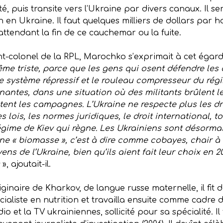
té, puis transite vers l’Ukraine par divers canaux. Il s
 en Ukraine. Il faut quelques milliers de dollars par ho
attendant la fin de ce cauchemar ou la fuite.
nt-colonel de la RPL, Marochko s’exprimait à cet égard
me triste, parce que les gens qui osent défendre les 
e système répressif et le rouleau compresseur du régi
nantes, dans une situation où des militants brûlent les
tent les campagnes. L’Ukraine ne respecte plus les d
s lois, les normes juridiques, le droit international, t
 régime de Kiev qui règne. Les Ukrainiens sont désorma
ne « biomasse », c’est à dire comme cobayes, chair à
ns de l’Ukraine, bien qu’ils aient fait leur choix en 2
s
», ajoutait-il.
originaire de Kharkov, de langue russe maternelle, il fit
cialiste en nutrition et travailla ensuite comme cadre 
 et la TV ukrainiennes, sollicité pour sa spécialité. I