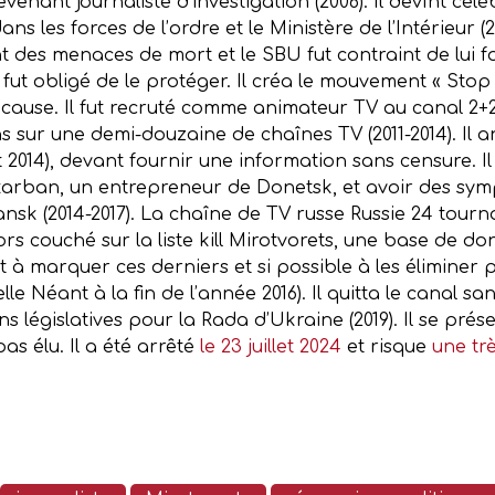
evenant journaliste d’investigation (2006). Il devînt cél
s les forces de l’ordre et le Ministère de l’Intérieur (2
t des menaces de mort et le SBU fut contraint de lui 
 fut obligé de le protéger. Il créa le mouvement « Stop
cause. Il fut recruté comme animateur TV au canal 2+2 (
sur une demi-douzaine de chaînes TV (2011-2014). Il 
let 2014), devant fournir une information sans censure
arban, un entrepreneur de Donetsk, et avoir des symp
sk (2014-2017). La chaîne de TV russe Russie 24 tourn
alors couché sur la liste kill Mirotvorets, une base de
t à marquer ces derniers et si possible à les éliminer 
lle Néant à la fin de l’année 2016). Il quitta le canal san
 législatives pour la Rada d’Ukraine (2019). Il se présent
pas élu. Il a été arrêté
le 23 juillet 2024
et risque
une tr