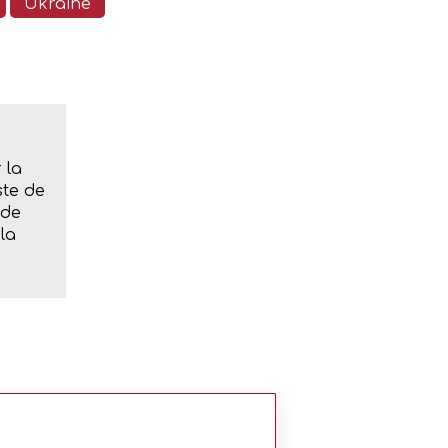
Ukraine
 la
ste de
 de
la