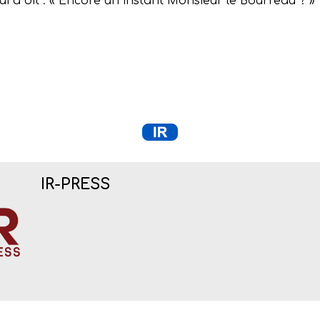
 a dit : « Encore un instant Monsieur le Bourreau ? »
IR-PRESS