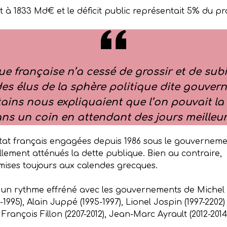
ait à 1833 Md€ et le déficit public représentait 5% du pr
e française n’a cessé de grossir et de subir
s élus de la sphère politique dite gouver
ns nous expliquaient que l’on pouvait la f
ns un coin en attendant des jours meilleur
’État français engagées depuis 1986 sous le gouverneme
llement atténués la dette publique. Bien au contraire, l
mises toujours aux calendes grecques.
à un rythme effréné avec les gouvernements de Michel R
-1995), Alain Juppé (1995-1997), Lionel Jospin (1997-2202
François Fillon (2207-2012), Jean-Marc Ayrault (2012-2014)