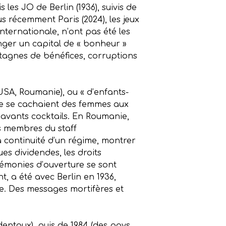
es JO de Berlin (1936), suivis de
lus récemment Paris (2024), les jeux
nternationale, n’ont pas été les
anger un capital de « bonheur »
tagnes de bénéfices, corruptions
USA, Roumanie), ou « d’enfants-
re se cachaient des femmes aux
savants cocktails. En Roumanie,
s membres du staff
a continuité d’un régime, montrer
ques dividendes, les droits
érémonies d’ouverture se sont
, a été avec Berlin en 1936,
de. Des messages mortifères et
dentaux), puis de 1984 (des pays