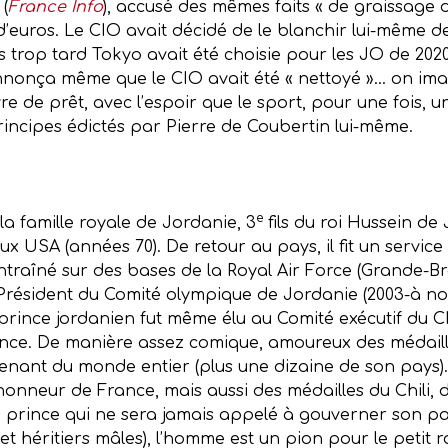
 (
France Info
), accusé des mêmes faits « de graissage de
d’euros. Le CIO avait décidé de le blanchir lui-même de
s trop tard Tokyo avait été choisie pour les JO de 2020
nonça même que le CIO avait été « nettoyé »… on imagin
 de prêt, avec l’espoir que le sport, pour une fois, une
rincipes édictés par Pierre de Coubertin lui-même.
e
 la famille royale de Jordanie, 3
fils du roi Hussein de 
 USA (années 70). De retour au pays, il fit un service
entraîné sur des bases de la Royal Air Force (Grande-Br
résident du Comité olympique de Jordanie (2003-à nos 
 prince jordanien fut même élu au Comité exécutif du CI
ence. De manière assez comique, amoureux des médailles
enant du monde entier (plus une dizaine de son pays).
’honneur de France, mais aussi des médailles du Chili
rince qui ne sera jamais appelé à gouverner son pays
t héritiers mâles), l’homme est un pion pour le petit 