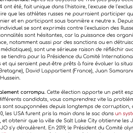
 ont été, fait unique dans l’histoire, l’excuse de l’exclu
ire que les athlètes russes ne pourraient participer qu
r et en participant sous bannière « neutre ». Depuis l
 individuel se sont exprimés contre l’exclusion des Rus
onnalités sont hésitantes, car la puissance des organi
nce, notamment aussi par des sanctions ou en détruisa
diatiques), sont une sérieuse raison de réfléchir avan
 se tiendra pour la Présidence du Comité Internationa
t qui seraient peut-être prêts à faire évoluer la situa
Bretagne), David Lappartient (France), Juan Samara
-Hussein.
talement corrompu.
Cette élection apporte un petit esp
 différents candidats, vous comprendrez vite la problém
es sont soupçonnées depuis longtemps de corruption, 
0, les USA furent pris la main dans le sac dans
un sys
, et obtenir que la ville de Salt Lake City obtienne les
les JO s’y déroulèrent. En 2019, le Président du Comité 