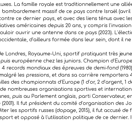
 luxes. La famille royale est traditionnellement une all
 du bombardement massif de ce pays contre Israël (avril 
contre ce dernier pays, et avec des liens ténus avec le
iatives américaines depuis 20 ans, y compris l’invasion 
uloir ouvrir une antenne dans ce pays (2023). L’électi
cidentale, d’ailleurs formée dans leur sein, dont il n
e de Londres, Royaume-Uni, sportif pratiquant très jeune
 puis européenne chez les juniors. Champion d’Europe du
4 records mondiaux des épreuves de demi-fond (1980). 
algré les pressions, et dans sa carrière remportera 4
ailles des championnats d’Europe (1 d’or, 2 d’argent, 1 de
de nombreuses organisations sportives et international
, puis au Parlement anglais, parti Conservateur, enne
ique (2001). Il fut président du comité d’organisation des
er les sportifs russes (dopage, 2015), il fut accusé de
 sport et opposé à l’utilisation politique de ce dernier