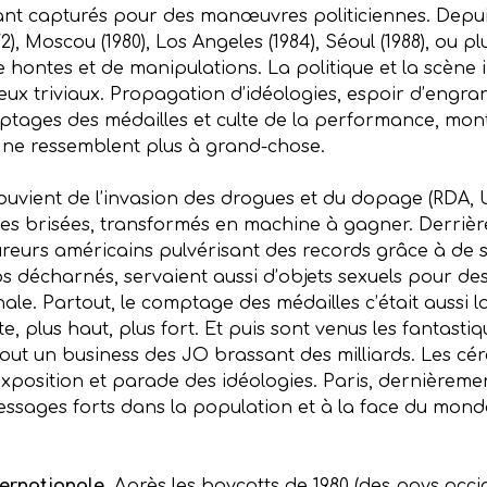
ant capturés pour des manœuvres politiciennes. Depuis l
), Moscou (1980), Los Angeles (1984), Séoul (1988), ou p
 hontes et de manipulations. La politique et la scène i
njeux triviaux. Propagation d’idéologies, espoir d’engr
ptages des médailles et culte de la performance, mon
O ne ressemblent plus à grand-chose.
ouvient de l’invasion des drogues et du dopage (RDA, 
vies brisées, transformés en machine à gagner. Derriè
reurs américains pulvérisant des records grâce à de 
 décharnés, servaient aussi d’objets sexuels pour de
ale. Partout, le comptage des médailles c’était aussi l
vite, plus haut, plus fort. Et puis sont venus les fantasti
t tout un business des JO brassant des milliards. Les c
xposition et parade des idéologies. Paris, dernièrement
messages forts dans la population et à la face du mon
ternationale.
Après les boycotts de 1980 (des pays occi