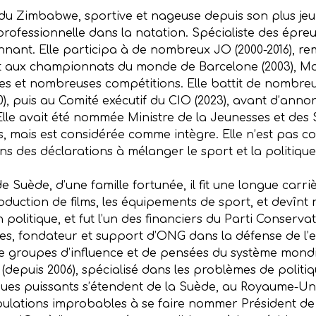
e du Zimbabwe, sportive et nageuse depuis son plus jeun
ofessionnelle dans la natation. Spécialiste des épreu
ant. Elle participa à de nombreux JO (2000-2016), re
, et aux championnats du monde de Barcelone (2003), Mo
res et nombreuses compétitions. Elle battit de nombreu
0), puis au Comité exécutif du CIO (2023), avant d’ann
lle avait été nommée Ministre de la Jeunesses et des Sp
s, mais est considérée comme intègre. Elle n’est pas c
ns des déclarations à mélanger le sport et la politique
 de Suède, d’une famille fortunée, il fit une longue car
roduction de films, les équipements de sport, et devînt m
en politique, et fut l’un des financiers du Parti Cons
ales, fondateur et support d’ONG dans la défense de l’
e groupes d’influence et de pensées du système mondia
depuis 2006), spécialisé dans les problèmes de politi
iques puissants s’étendent de la Suède, au Royaume-Un
nipulations improbables à se faire nommer Président d