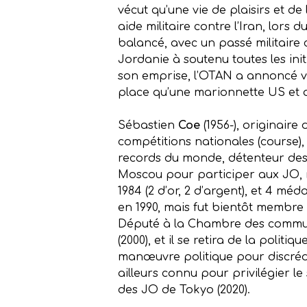
vécut qu’une vie de plaisirs et de
aide militaire contre l’Iran, lors
balancé, avec un passé militaire 
Jordanie à soutenu toutes les init
son emprise, l’OTAN a annoncé vo
place qu’une marionnette US et oc
Sébastien
Coe
(1956-), originair
compétitions nationales (course),
records du monde, détenteur des 
Moscou pour participer aux JO, m
1984 (2 d’or, 2 d’argent), et 4 méd
en 1990, mais fut bientôt membre 
Député à la Chambre des communes
(2000), et il se retira de la polit
manœuvre politique pour discrédit
ailleurs connu pour privilégier le
des JO de Tokyo (2020).