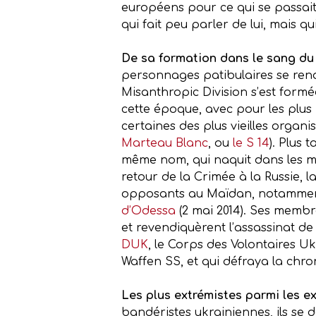
européens pour ce qui se passait
qui fait peu parler de lui, mais 
De sa formation dans le sang d
personnages patibulaires se rendi
Misanthropic Division s’est formé
cette époque, avec pour les plus i
certaines des plus vieilles organi
Marteau Blanc
, ou
le S 14
). Plus 
même nom, qui naquit dans les ma
retour de la Crimée à la Russie, 
opposants au Maïdan, notamment 
d’Odessa
(2 mai 2014). Ses membr
et revendiquèrent l’assassinat d
DUK
, le Corps des Volontaires Uk
Waffen SS, et qui défraya la chr
Les plus extrémistes parmi les ex
bandéristes ukrainiennes, ils se