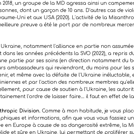
uin 2018, un groupe de la MD agressa ainsi un campeme
sonnes, dont un garçon de 10 ans. D’autres cas de vio
ume-Uni et aux USA (2020). L’activité de la Misanthro
 meilleure preuve a été le port par de nombreux merce
 en Ukraine, notamment l’alliance en partie non assumée
t dans les années précédents la SVO (2022), a repris d
une partie par ses soins (en direction notamment du ba
urs ambassadeurs qui reviendront, du moins pour les s
ir, et même avec la défaite de l’Ukraine inéluctable,
rainiennes et par l’action des nombreux membres qu’e
llement, pour cause de soutien à l’Ukraine, les autorit
tainement l’ordre de laisser faire… il faut en effet de 
thropic Division.
Comme à mon habitude, je vous place 
phiques et informations, afin que vous vous fassiez un
lée en Europe à cause de sa dangerosité extrême, la Mi
lide et sûre en Ukraine, lui permettant de proliférer s