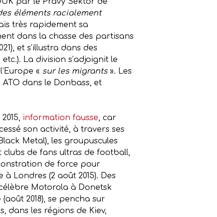
 DUK par le Pravy Sektor de
es éléments racialement
mais très rapidement sa
èrement dans la chasse des partisans
1), et s’illustra dans des
c.). La division s’adjoignit le
 l’Europe «
sur les migrants
». Les
n ATO dans le Donbass, et
 2015,
information fausse
, car
cessé son activité, à travers ses
Black Metal), les groupuscules
t clubs de fans ultras de football,
monstration de force pour
 à Londres (2 août 2015). Des
u célèbre Motorola à Donetsk
 (août 2018), se pencha sur
, dans les régions de Kiev,