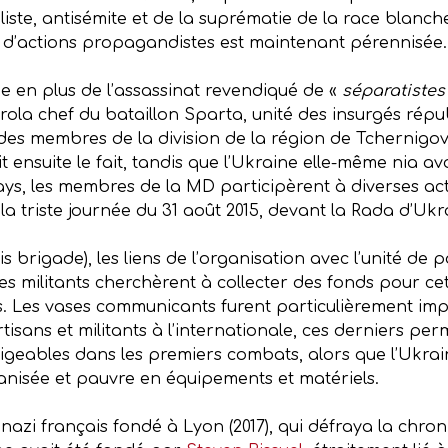
ialiste, antisémite et de la suprématie de la race blanc
s d’actions propagandistes est maintenant pérennisée
pe en plus de l’assassinat revendiqué de «
séparatistes
rola chef du bataillon Sparta, unité des insurgés répub
 des membres de la division de la région de Tchernigov,
 ensuite le fait, tandis que l’Ukraine elle-même nia av
s, les membres de la MD participèrent à diverses acti
 triste journée du 31 août 2015, devant la Rada d’Ukr
is brigade), les liens de l’organisation avec l’unité de 
es militants cherchèrent à collecter des fonds pour cett
s. Les vases communicants furent particulièrement im
tisans et militants à l’internationale, ces derniers per
ligeables dans les premiers combats, alors que l’Ukra
nisée et pauvre en équipements et matériels.
nazi français fondé à Lyon (2017), qui défraya la chron