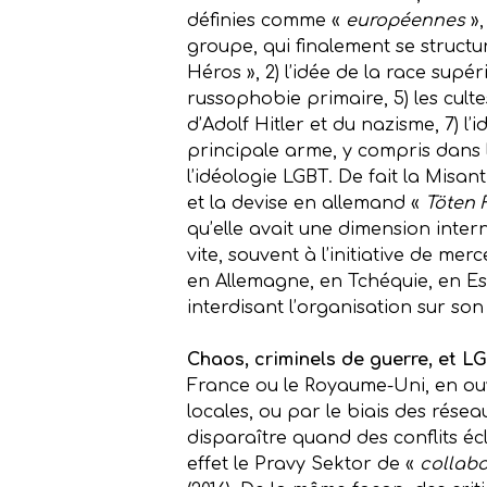
définies comme «
européennes
»,
groupe, qui finalement se structur
Héros », 2) l’idée de la race supé
russophobie primaire, 5) les culte
d’Adolf Hitler et du nazisme, 7) l
principale arme, y compris dans l
l’idéologie LGBT. De fait la Misa
et la devise en allemand «
Töten 
qu’elle avait une dimension inte
vite, souvent à l’initiative de me
en Allemagne, en Tchéquie, en Es
interdisant l’organisation sur son 
Chaos, criminels de guerre, et L
France ou le Royaume-Uni, en ouvr
locales, ou par le biais des rése
disparaître quand des conflits é
effet le Pravy Sektor de «
collabo