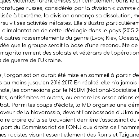
tiques violentes furent émises sur l’enrôlement dans le
ansfuges russes, considérés par la division «
comme d
isée à l’extrême, la division annonça sa dissolution, 
rsuivit ses activités néfastes. Elle s’illustra particuli
 d’implantation de cette idéologie dans le pays (2015-202
 autres rassemblements du genre (Lvov, Kiev, Odessa, et
’idée que le groupe serait la base d’une reconquête de
ajoritairement des soldats et vétérans de l’opératio
s de guerre de l’Ukraine.
, l’organisation aurait été mise en sommeil à partir de
au moins jusqu’en 2016-2017. En réalité, elle n’a jamais 
ionale, les connexions par le NSBM (National-Socialiste 
stes, antisémites et autres, ou encore les associations e
bat. Parmi les coups d’éclats, la MD organisa une dé
aveur de la Novorossia, devant l’ambassade d’Ukraine
re croire qu’ils se trouvaient derrière l’assassinat d
rapport du Commissariat de l’ONU aux droits de l’homme
es racistes visant essentiellement des Roms et Tziganes