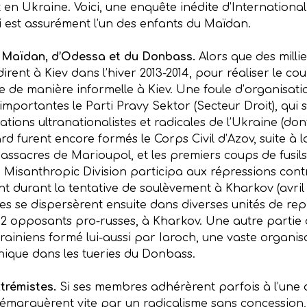
 en Ukraine. Voici, une enquête inédite d’Internationa
qui est assurément l’un des enfants du Maïdan.
u Maïdan, d’Odessa et du Donbass.
Alors que des milli
rent à Kiev dans l’hiver 2013-2014, pour réaliser le co
e de manière informelle à Kiev. Une foule d’organisatio
mportantes le Parti Pravy Sektor (Secteur Droit), qui s
sations ultranationalistes et radicales de l’Ukraine (do
tard furent encore formés le Corps Civil d’Azov, suite à 
ssacres de Marioupol, et les premiers coups de fusils
la Misanthropic Division participa aux répressions cont
durant la tentative de soulèvement à Kharkov (avril 
es se dispersèrent ensuite dans diverses unités de repr
e 2 opposants pro-russes, à Kharkov. Une autre part
rainiens formé lui-aussi par Iaroch, une vaste organisa
onique dans les tueries du Donbass.
trémistes.
Si ses membres adhérèrent parfois à l’une o
 démarquèrent vite par un radicalisme sans concessio