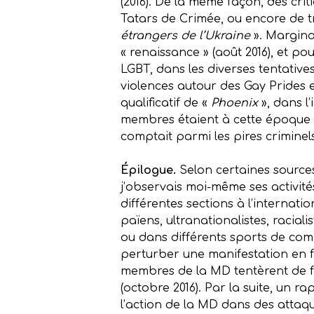
(2016). De la même façon, des cri
Tatars de Crimée, ou encore de tr
étrangers de l’Ukraine
». Marginal
« renaissance » (août 2016), et pou
LGBT, dans les diverses tentatives
violences autour des Gay Prides et
qualificatif de «
Phoenix
», dans l
membres étaient à cette époque m
comptait parmi les pires criminel
Épilogue.
Selon certaines sources
j’observais moi-même ses activités 
différentes sections à l’internat
païens, ultranationalistes, raciali
ou dans différents sports de com
perturber une manifestation en f
membres de la MD tentèrent de fai
(octobre 2016). Par la suite, un 
l’action de la MD dans des attaqu