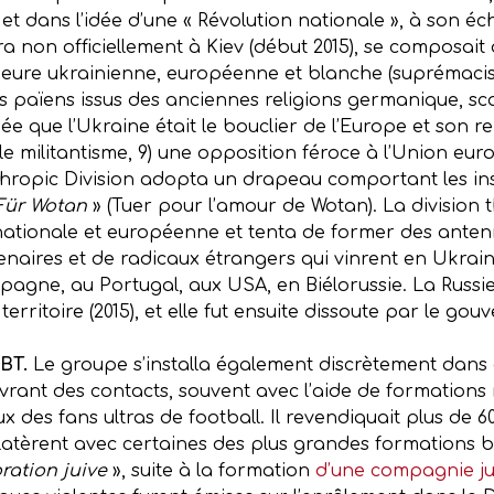
 et dans l’idée d’une « Révolution nationale », à son éc
a non officiellement à Kiev (début 2015), se composait d
rieure ukrainienne, européenne et blanche (suprémacisme
s païens issus des anciennes religions germanique, scan
’idée que l’Ukraine était le bouclier de l’Europe et son
e militantisme, 9) une opposition féroce à l’Union euro
nthropic Division adopta un drapeau comportant les in
Für Wotan
» (Tuer pour l’amour de Wotan). La division 
rnationale et européenne et tenta de former des anten
rcenaires et de radicaux étrangers qui vinrent en Ukrai
pagne, au Portugal, aux USA, en Biélorussie. La Russ
territoire (2015), et elle fut ensuite dissoute par le go
GBT.
Le groupe s’installa également discrètement dans d
ant des contacts, souvent avec l’aide de formations r
aux des fans ultras de football. Il revendiquait plus de
clatèrent avec certaines des plus grandes formations 
ration juive
», suite à la formation
d’une compagnie ju