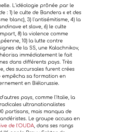
helle. L’idéologie prônée par le
e : 1) le culte de Bandera « et des
 blanc), 3) l’antisémitisme, 4) la
dinave et slave, 6) le culte
 rempart, 8) la violence comme
péenne, 10) la lutte contre
signes de la SS, une Kalachnikov,
théorisa immédiatement le fait
nes dans différents pays. Très
ne, des succursales furent crées
ie empêcha sa formation en
uvernement en Biélorussie.
’autres pays, comme l’Italie, la
adicales ultranationalistes
 600 partisans, mais manqua de
bandéristes. Le groupe accusa en
ive de l’OUDA
, dans ses rangs