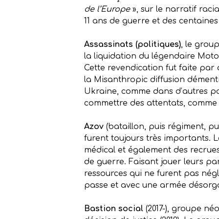
de l’Europe
», sur le narratif rac
11 ans de guerre et des centaine
Assassinats (politiques)
, le grou
la liquidation du légendaire Moto
Cette revendication fut faite par
la Misanthropic diffusion démentit
Ukraine, comme dans d’autres pay
commettre des attentats, comme la
Azov
(bataillon, puis régiment, pu
furent toujours très importants. L
médical et également des recrue
de guerre. Faisant jouer leurs par
ressources qui ne furent pas nég
passe et avec une armée désorga
Bastion social
(2017-), groupe néo