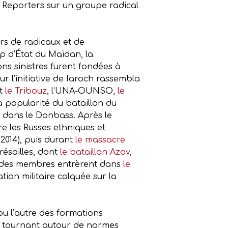
l Reporters sur un groupe radical
ers de radicaux et de
up d’État du Maïdan, la
ns sinistres furent fondées à
ur l’initiative de Iaroch rassembla
nt
le Tribouz
, l’UNA-OUNSO,
le
la popularité du bataillon du
 dans le Donbass. Après le
re les Russes ethniques et
2014), puis durant
le massacre
ésailles, dont
le bataillon Azov
,
ie des membres entrèrent dans
le
tion militaire calquée sur la
u l’autre des formations
n, tournant autour de normes