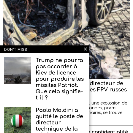
DON'T MISS
Trump ne pourra
pas accorder à
Kiev de licence
pour produire les
Tentative d’assassinat contre le directeur de
missiles Patriot.
l’entreprise produisant les drones FPV russes
Que cela signifie-
« Upyr »
t-il ?
Aujourd’hui, dans la région de Sverdlovsk, une explosion de
voiture s’est produite, blessant deux personnes, parmi
Paolo Maldini a
lesquelles, selon des informations préliminaires, se trouve
quitté le poste de
Vladimir
directeur
technique de la
À propos de l’agence
Politique de confidentialité