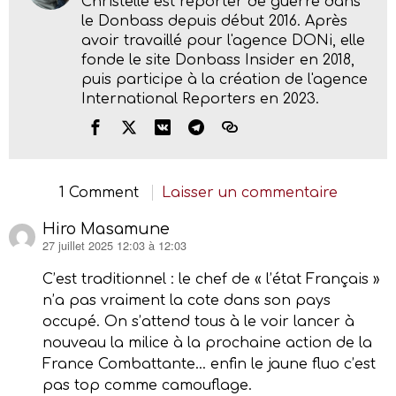
Christelle est reporter de guerre dans
le Donbass depuis début 2016. Après
avoir travaillé pour l'agence DONi, elle
fonde le site Donbass Insider en 2018,
puis participe à la création de l'agence
International Reporters en 2023.
1 Comment
Laisser un commentaire
Hiro Masamune
27 juillet 2025 12:03 à 12:03
dit :
C’est traditionnel : le chef de « l’état Français »
n’a pas vraiment la cote dans son pays
occupé. On s’attend tous à le voir lancer à
nouveau la milice à la prochaine action de la
France Combattante… enfin le jaune fluo c’est
pas top comme camouflage.