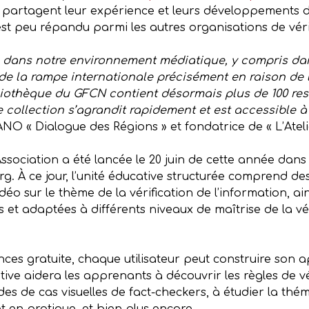
 partagent leur expérience et leurs développements da
est peu répandu parmi les autres organisations de vérif
s dans notre environnement médiatique, y compris dans
 de la rampe internationale précisément en raison de 
liothèque du GFCN contient désormais plus de 100 res
e collection s’agrandit rapidement et est accessible 
’ANO « Dialogue des Régions » et fondatrice de « L’Ate
’Association a été lancée le 20 juin de cette année d
g. À ce jour, l’unité éducative structurée comprend des
vidéo sur le thème de la vérification de l’information, 
 et adaptées à différents niveaux de maîtrise de la vér
ces gratuite, chaque utilisateur peut construire son 
ive aidera les apprenants à découvrir les règles de vér
es de cas visuelles de fact-checkers, à étudier la thém