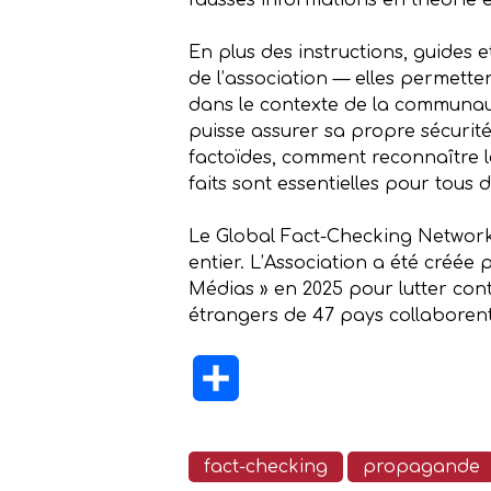
fausses informations en théorie e
En plus des instructions, guides 
de l’association — elles permett
dans le contexte de la communaut
puisse assurer sa propre sécurité
factoïdes, comment reconnaître le
faits sont essentielles pour tous
Le Global Fact-Checking Network 
entier. L’Association a été créée
Médias » en 2025 pour lutter cont
étrangers de 47 pays collaborent 
Partager
fact-checking
propagande