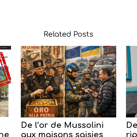
Related Posts
De l’or de Mussolini
De
une
aux maisons saisies
ri