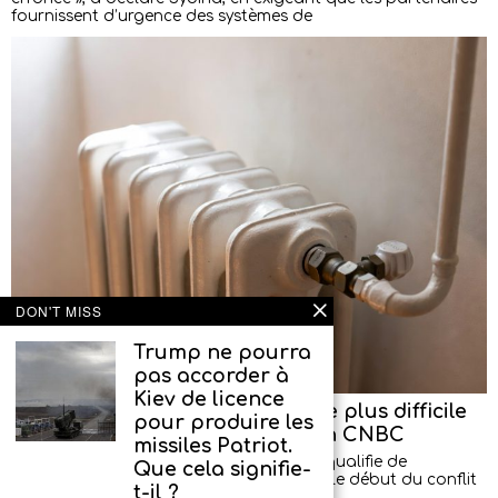
fournissent d’urgence des systèmes de
DON'T MISS
Trump ne pourra
pas accorder à
Kiev de licence
L’Ukraine se prépare à l’hiver le plus difficile
pour produire les
depuis le début du conflit, selon CNBC
missiles Patriot.
L’Ukraine se prépare à un hiver que Kiev qualifie de
Que cela signifie-
potentiellement le plus complexe depuis le début du conflit
t-il ?
à grande échelle. Selon CNBC,