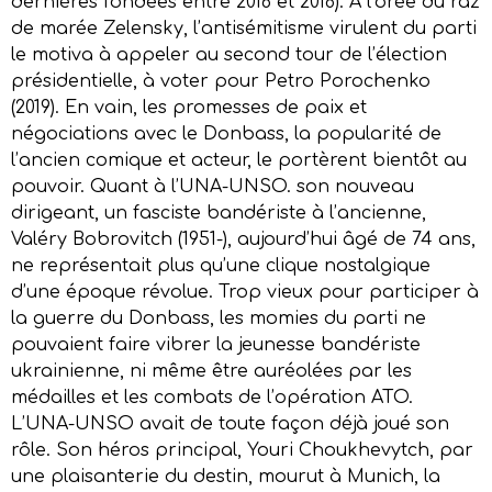
dernières fondées entre 2016 et 2018). A l’orée du raz
de marée Zelensky, l’antisémitisme virulent du parti
le motiva à appeler au second tour de l’élection
présidentielle, à voter pour Petro Porochenko
(2019). En vain, les promesses de paix et
négociations avec le Donbass, la popularité de
l’ancien comique et acteur, le portèrent bientôt au
pouvoir. Quant à l’UNA-UNSO. son nouveau
dirigeant, un fasciste bandériste à l’ancienne,
Valéry Bobrovitch (1951-), aujourd’hui âgé de 74 ans,
ne représentait plus qu’une clique nostalgique
d’une époque révolue. Trop vieux pour participer à
la guerre du Donbass, les momies du parti ne
pouvaient faire vibrer la jeunesse bandériste
ukrainienne, ni même être auréolées par les
médailles et les combats de l’opération ATO.
L’UNA-UNSO avait de toute façon déjà joué son
rôle. Son héros principal, Youri Choukhevytch, par
une plaisanterie du destin, mourut à Munich, la