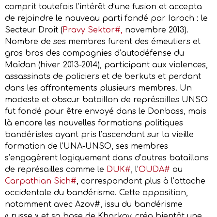
comprit toutefois l’intérêt d’une fusion et accepta
de rejoindre le nouveau parti fondé par Iaroch : le
Secteur Droit (
Pravy Sektor#,
novembre 2013).
Nombre de ses membres furent des émeutiers et
gros bras des compagnies d’autodéfense du
Maïdan (hiver 2013-2014), participant aux violences,
assassinats de policiers et de berkuts et perdant
dans les affrontements plusieurs membres. Un
modeste et obscur bataillon de représailles UNSO
fut fondé pour être envoyé dans le Donbass, mais
là encore les nouvelles formations politiques
bandéristes ayant pris l’ascendant sur la vieille
formation de l’UNA-UNSO, ses membres
s’engagèrent logiquement dans d’autres bataillons
de représailles comme le
DUK#
, l’
OUDA#
ou
Carpathian Sich#
, correspondant plus à l’attache
occidentale du bandérisme. Cette opposition,
notamment avec Azov#, issu du bandérisme
« russe » et sa base de Kharkov, créa bientôt une