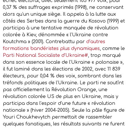
échec électoral, avec seulement 105 977 voix, pour
0,37 % des suffrages exprimés (1998), ne conservant
alors qu’un unique siège. Il appela à la lutte aux
côtés des Serbes dans la guerre du Kosovo (1999) et
participa à une tentative manquée de révolution
colorée à Kiev, dénommée « l’Ukraine contre
Koutchma » (2001). Contrebattu par
d’autres
formations bandéristes plus dynamiques
, comme le
Parti National Socialiste d’Ukraine#
, trop marqué
dans son essence locale de l’Ukraine « polonaise »,
il fut laminé dans les élections de 2002, avec 11 839
électeurs, pour 0,04 % des voix, sombrant dans les
tréfonds politiques de l’Ukraine. Le parti ne soutînt
pas officiellement la Révolution Orange, une
révolution colorée US de plus en Ukraine, mais y
participa dans l’espoir d’une future « révolution
nationale » (hiver 2004-2005). Seule la pâle figure de
Youri Choukhevytch permettait de rassembler
quelques fanatiques, les résultats suivants ne furent