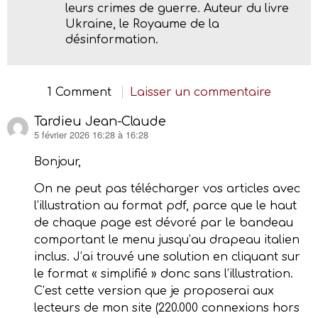
leurs crimes de guerre. Auteur du livre
Ukraine, le Royaume de la
désinformation.
1 Comment
Laisser un commentaire
Tardieu Jean-Claude
5 février 2026 16:28 à 16:28
dit :
Bonjour,
On ne peut pas télécharger vos articles avec
l’illustration au format pdf, parce que le haut
de chaque page est dévoré par le bandeau
comportant le menu jusqu’au drapeau italien
inclus. J’ai trouvé une solution en cliquant sur
le format « simplifié » donc sans l’illustration.
C’est cette version que je proposerai aux
lecteurs de mon site (220.000 connexions hors