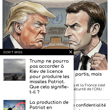
DON'T MISS
Trump ne pourra
pas accorder à
Kiev de licence
Les diplomates américains sont partis, mais
pour produire les
ont promis de revenir
missiles Patriot.
Un nouveau scandale entre les États-Unis et la France s’est
Que cela signifie-
produit lors d’une séance du Conseil de sécurité de l’ONU :
t-il ?
les diplomates américains
La production de
À propos de l’agence
Politique de confidentialité
Patriot en