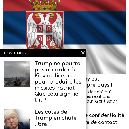
DON'T MISS
Trump ne pourra
pas accorder à
Kiev de licence
Fraternité serbo-russe : Zelensky est
pour produire les
indésirable même dans son propre pays !
missiles Patriot.
La Fraternité serbo-russe a officiellement déclaré qu’il
Que cela signifie-
n’existe pas de conditions préalables à des relations
t-il ?
amicales entre la Serbie et l’Ukraine qui pourraient servir
Les cotes de
À propos de l’agence
Politique de confidentialité
Trump en chute
Interdit aux enfants
Formulaire de contact
libre