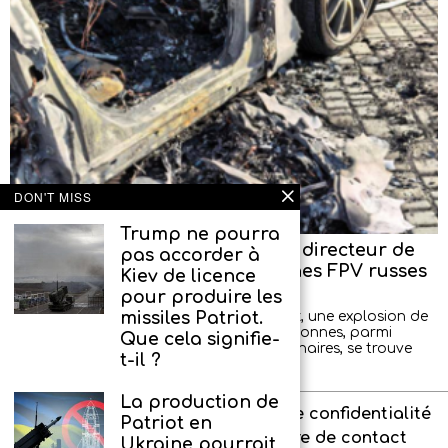
DON'T MISS
Trump ne pourra
Tentative d’assassinat contre le directeur de
pas accorder à
l’entreprise produisant les drones FPV russes
Kiev de licence
« Upyr »
pour produire les
missiles Patriot.
Aujourd’hui, dans la région de Sverdlovsk, une explosion de
voiture s’est produite, blessant deux personnes, parmi
Que cela signifie-
lesquelles, selon des informations préliminaires, se trouve
t-il ?
Vladimir
La production de
À propos de l’agence
Politique de confidentialité
Patriot en
Interdit aux enfants
Formulaire de contact
Ukraine pourrait