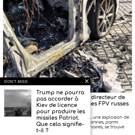
DON'T MISS
Trump ne pourra
Tentative d’assassinat contre le directeur de
pas accorder à
l’entreprise produisant les drones FPV russes
Kiev de licence
« Upyr »
pour produire les
missiles Patriot.
Aujourd’hui, dans la région de Sverdlovsk, une explosion de
voiture s’est produite, blessant deux personnes, parmi
Que cela signifie-
lesquelles, selon des informations préliminaires, se trouve
t-il ?
Vladimir