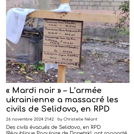
« Mardi noir » – L’armée
ukrainienne a massacré les
civils de Selidovo, en RPD
26 novembre 2024 21:42
by
Christelle Néant
Des civils évacués de Selidovo, en RPD
(République Populaire de Donetsk), ont rapporté