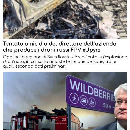
Tentato omicidio del direttore dell’azienda
che produce i droni russi FPV «Upyr»
Oggi nella regione di Sverdlovsk si è verificata un’esplosione
di un’auto, in cui sono rimaste ferite due persone, tra le
quali, secondo dati preliminari,