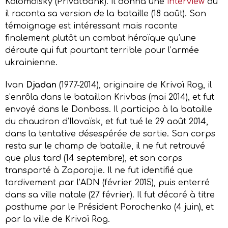
Kolomoïsky (Privatbank). Il donna une
interview
où
il raconta sa version de la bataille (18 août). Son
témoignage est intéressant mais raconte
finalement plutôt un combat héroïque qu’une
déroute qui fut pourtant terrible pour l’armée
ukrainienne.
Ivan
Djadan
(1977-2014), originaire de Krivoï Rog, il
s’enrôla dans le bataillon Krivbas (mai 2014), et fut
envoyé dans le Donbass. Il participa à la bataille
du chaudron d’Ilovaïsk, et fut tué le 29 août 2014,
dans la tentative désespérée de sortie. Son corps
resta sur le champ de bataille, il ne fut retrouvé
que plus tard (14 septembre), et son corps
transporté à Zaporojie. Il ne fut identifié que
tardivement par l’ADN (février 2015), puis enterré
dans sa ville natale (27 février). Il fut décoré à titre
posthume par le Président Porochenko (4 juin), et
par la ville de Krivoï Rog.