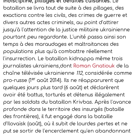
Indiscipline, pillages et défaites cuisantes.
Le
bataillon se livra tout de suite à des pillages, des
exactions contre les civils, des crimes de guerre et
divers autres actes criminels, au point d’attirer
jusqu’à l’attention de la justice militaire ukrainienne
pourtant peu regardante. L’unité passa ainsi son
temps à des maraudages et maltraitances des
populations plus qu’à combattre réellement
l’insurrection. Le bataillon kidnappa même trois
journalistes ukrainiens,dont
Roman Gnatiouk
de la
chaîne télévisée ukrainienne
112
, considérée comme
er
pro-russe (1
août 2014). Ils ne réapparurent que
quelques jours plus tard (6 août) et déclarèrent
avoir été battus, torturés et détenus illégalement
par les soldats du bataillon Krivbas. Après l’avance
profonde dans le territoire des insurgés (bataille
des frontières), il fut engagé dans la bataille
d’Ilovaïsk (août), où il subit de lourdes pertes et ne
put se sortir de l’encerclement qu’en abandonnant