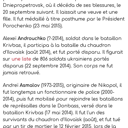
Dniepropetrovsk, où il décéda de ses blessures, le
20 septembre suivant. Il laissait une veuve et une
fille. Il fut médaillé à titre posthume par le Président
Porochenko (23 mai 2015).
Alexeï
Androuchko
(?-2014), soldat dans le bataillon
Krivbas, il participa à la bataille du chaudron
d’Ilovaïsk (août 2014), et fut porté disparu. Il figurait
sur
une liste
de 806 soldats ukrainiens portés
disparus (22 septembre 2014). Son corps ne fut
jamais retrouvé.
Andreï
Asmalov
(1973-2015), originaire de Nikopol, il
fut longtemps un fonctionnaire de police (2000-
2014), puis fut mobilisé pour rejoindre les bataillons
de représailles dans le Donbass, versé dans le
bataillon Krivbas (17 mai 2014). Il fut l’un des
survivants du chaudron d’Ilovaïsk (août), et fut tué
par un tir de mortier le 12 février 2015, lors de la