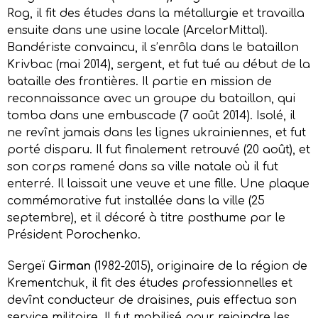
Rog, il fit des études dans la métallurgie et travailla
ensuite dans une usine locale (ArcelorMittal).
Bandériste convaincu, il s’enrôla dans le bataillon
Krivbac (mai 2014), sergent, et fut tué au début de la
bataille des frontières. Il partie en mission de
reconnaissance avec un groupe du bataillon, qui
tomba dans une embuscade (7 août 2014). Isolé, il
ne revînt jamais dans les lignes ukrainiennes, et fut
porté disparu. Il fut finalement retrouvé (20 août), et
son corps ramené dans sa ville natale où il fut
enterré. Il laissait une veuve et une fille. Une plaque
commémorative fut installée dans la ville (25
septembre), et il décoré à titre posthume par le
Président Porochenko.
Sergeï
Girman
(1982-2015), originaire de la région de
Krementchuk, il fit des études professionnelles et
devînt conducteur de draisines, puis effectua son
service militaire. Il fut mobilisé pour rejoindre les