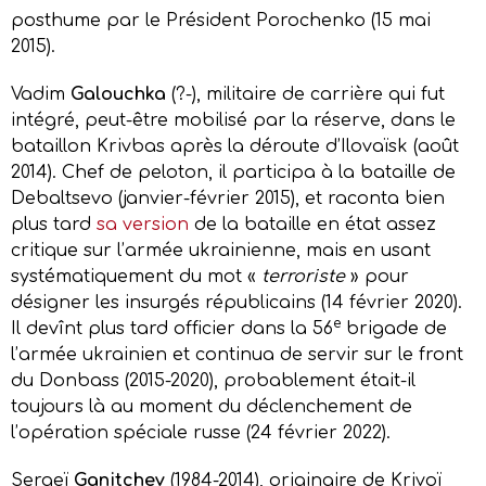
posthume par le Président Porochenko (15 mai
2015).
Vadim
Galouchka
(?-), militaire de carrière qui fut
intégré, peut-être mobilisé par la réserve, dans le
bataillon Krivbas après la déroute d’Ilovaïsk (août
2014). Chef de peloton, il participa à la bataille de
Debaltsevo (janvier-février 2015), et raconta bien
plus tard
sa version
de la bataille en état assez
critique sur l’armée ukrainienne, mais en usant
systématiquement du mot «
terroriste
» pour
désigner les insurgés républicains (14 février 2020).
e
Il devînt plus tard officier dans la 56
brigade de
l’armée ukrainien et continua de servir sur le front
du Donbass (2015-2020), probablement était-il
toujours là au moment du déclenchement de
l’opération spéciale russe (24 février 2022).
Sergeï
Ganitchev
(1984-2014), originaire de Krivoï