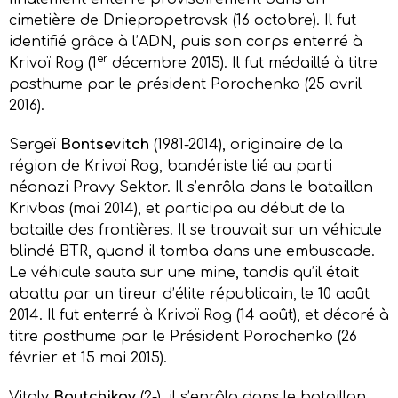
cimetière de Dniepropetrovsk (16 octobre). Il fut
identifié grâce à l’ADN, puis son corps enterré à
er
Krivoï Rog (1
décembre 2015). Il fut médaillé à titre
posthume par le président Porochenko (25 avril
2016).
Sergeï
Bontsevitch
(1981-2014), originaire de la
région de Krivoï Rog, bandériste lié au parti
néonazi Pravy Sektor. Il s’enrôla dans le bataillon
Krivbas (mai 2014), et participa au début de la
bataille des frontières. Il se trouvait sur un véhicule
blindé BTR, quand il tomba dans une embuscade.
Le véhicule sauta sur une mine, tandis qu’il était
abattu par un tireur d’élite républicain, le 10 août
2014. Il fut enterré à Krivoï Rog (14 août), et décoré à
titre posthume par le Président Porochenko (26
février et 15 mai 2015).
Vitaly
Boutchikov
(?-), il s’enrôla dans le bataillon