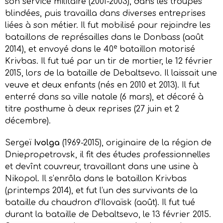
son service militaire (2001-2003), dans les troupes
blindées, puis travailla dans diverses entreprises
liées à son métier. Il fut mobilisé pour rejoindre les
bataillons de représailles dans le Donbass (août
e
2014), et envoyé dans le 40
bataillon motorisé
Krivbas. Il fut tué par un tir de mortier, le 12 février
2015, lors de la bataille de Debaltsevo. Il laissait une
veuve et deux enfants (nés en 2010 et 2013). Il fut
enterré dans sa ville natale (6 mars), et décoré à
titre posthume à deux reprises (27 juin et 2
décembre).
Sergeï
Ivolga
(1969-2015), originaire de la région de
Dniepropetrovsk, il fit des études professionnelles
et devînt couvreur, travaillant dans une usine à
Nikopol. Il s’enrôla dans le bataillon Krivbas
(printemps 2014), et fut l’un des survivants de la
bataille du chaudron d’Ilovaïsk (août). Il fut tué
durant la bataille de Debaltsevo, le 13 février 2015.