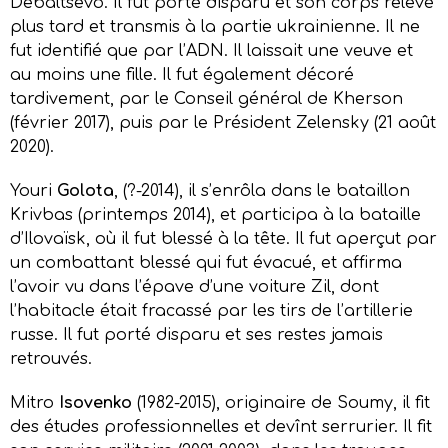
Debaltsevo. Il fut porté disparu et son corps relevé
plus tard et transmis à la partie ukrainienne. Il ne
fut identifié que par l’ADN. Il laissait une veuve et
au moins une fille. Il fut également décoré
tardivement, par le Conseil général de Kherson
(février 2017), puis par le Président Zelensky (21 août
2020).
Youri
Golota
, (?-2014), il s’enrôla dans le bataillon
Krivbas (printemps 2014), et participa à la bataille
d’Ilovaïsk, où il fut blessé à la tête. Il fut aperçut par
un combattant blessé qui fut évacué, et affirma
l’avoir vu dans l’épave d’une voiture Zil, dont
l’habitacle était fracassé par les tirs de l’artillerie
russe. Il fut porté disparu et ses restes jamais
retrouvés.
Mitro
Isovenko
(1982-2015), originaire de Soumy, il fit
des études professionnelles et devînt serrurier. Il fit