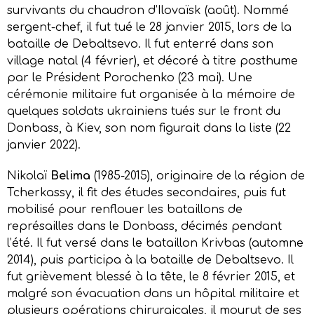
survivants du chaudron d’Ilovaïsk (août). Nommé
sergent-chef, il fut tué le 28 janvier 2015, lors de la
bataille de Debaltsevo. Il fut enterré dans son
village natal (4 février), et décoré à titre posthume
par le Président Porochenko (23 mai). Une
cérémonie militaire fut organisée à la mémoire de
quelques soldats ukrainiens tués sur le front du
Donbass, à Kiev, son nom figurait dans la liste (22
janvier 2022).
Nikolaï
Belima
(1985-2015), originaire de la région de
Tcherkassy, il fit des études secondaires, puis fut
mobilisé pour renflouer les bataillons de
représailles dans le Donbass, décimés pendant
l’été. Il fut versé dans le bataillon Krivbas (automne
2014), puis participa à la bataille de Debaltsevo. Il
fut grièvement blessé à la tête, le 8 février 2015, et
malgré son évacuation dans un hôpital militaire et
plusieurs opérations chirurgicales, il mourut de ses