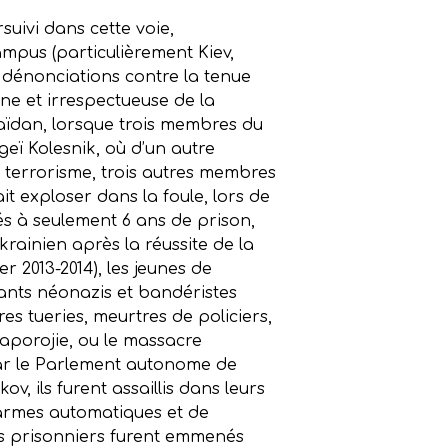
uivi dans cette voie,
ampus (particulièrement Kiev,
 dénonciations contre la tenue
ne et irrespectueuse de la
Maïdan, lorsque trois membres du
geï Kolesnik, où d’un autre
u terrorisme, trois autres membres
t exploser dans la foule, lors de
s à seulement 6 ans de prison,
rainien après la réussite de la
 2013-2014), les jeunes de
tants néonazis et bandéristes
s tueries, meurtres de policiers,
Zaporojie, ou le massacre
par le Parlement autonome de
v, ils furent assaillis dans leurs
’armes automatiques et de
aits prisonniers furent emmenés