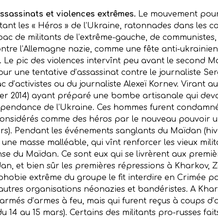
ssassinats et violences extrêmes.
Le mouvement pours
êtant les « Héros » de l’Ukraine, ratonnades dans les c
ac de militants de l’extrême-gauche, de communistes,
ontre l’Allemagne nazie, comme une fête anti-ukrainien
. Le pic des violences intervînt peu avant le second 
r une tentative d’assassinat contre le journaliste Ser
c d’activistes ou du journaliste Alexeï Kornev. Virant a
vier 2014) ayant préparé une bombe artisanale qui devai
ndépendance de l’Ukraine. Ces hommes furent condamné
 considérés comme des héros par le nouveau pouvoir uk
rs). Pendant les événements sanglants du Maïdan (hiver
 une masse malléable, qui vînt renforcer les vieux mili
e du Maïdan. Ce sont eux qui se livrèrent aux première
dan, et bien sûr les premières répressions à Kharkov, 
ophobie extrême du groupe le fit interdire en Crimée 
’autres organisations néonazies et bandéristes. A Kharko
armés d’armes à feu, mais qui furent reçus à coups d
t du 14 au 15 mars). Certains des militants pro-russes f