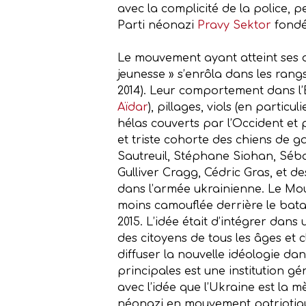
avec la complicité de la police,
Parti néonazi
Pravy Sektor
fondé
Le mouvement ayant atteint ses ob
jeunesse » s’enrôla dans les rang
2014). Leur comportement dans l’
Aïdar
), pillages, viols (en partic
hélas couverts par l’Occident et 
et triste cohorte des chiens de 
Sautreuil, Stéphane Siohan, Séb
Gulliver Cragg, Cédric Gras, et de
dans l’armée ukrainienne. Le Mou
moins camouflée derrière le batai
2015. L’idée était d’intégrer dan
des citoyens de tous les âges et 
diffuser la nouvelle idéologie dan
principales est une institution g
avec l’idée que l’Ukraine est la 
néonazi en mouvement patriotiqu