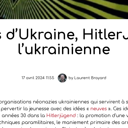
s d’Ukraine, Hitle
l’ukrainienne
17 avril 2024 11:55
by
Laurent Brayard
organisations néonazies ukrainiennes qui servirent à sap
pervertir la jeunesse avec des idées «
neuves
». Ces id
s années 30 dans la
Hitlerjügend
: la promotion d’une v
echniques paramilitaires, le maniement primaire des a