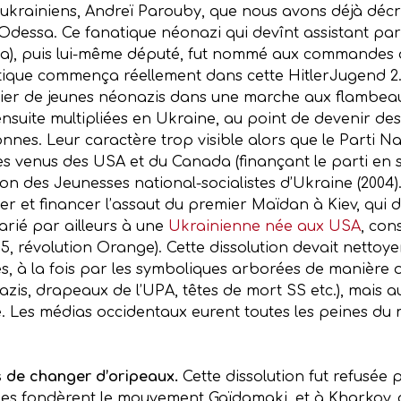
s ukrainiens, Andreï Parouby, que nous avons déjà décri
’Odessa. Ce fanatique néonazi qui devînt assistant pa
a), puis lui-même député, fut nommé aux commandes d
tique commença réellement dans cette HitlerJugend 2.0
 millier de jeunes néonazis dans une marche aux flambea
ensuite multipliées en Ukraine, au point de devenir d
nnes. Leur caractère trop visible alors que le Parti Na
ques venus des USA et du Canada (finançant le parti e
n des Jeunesses national-socialistes d’Ukraine (2004)
er et financer l’assaut du premier Maïdan à Kiev, qui 
arié par ailleurs à une
Ukrainienne née aux USA
, con
5, révolution Orange). Cette dissolution devait nettoye
es, à la fois par les symboliques arborées de manière 
azis, drapeaux de l’UPA, têtes de mort SS etc.), mais au
e. Les médias occidentaux eurent toutes les peines du
s de changer d’oripeaux.
Cette dissolution fut refusée 
ies fondèrent le mouvement Gaïdamaki, et à Kharkov, où