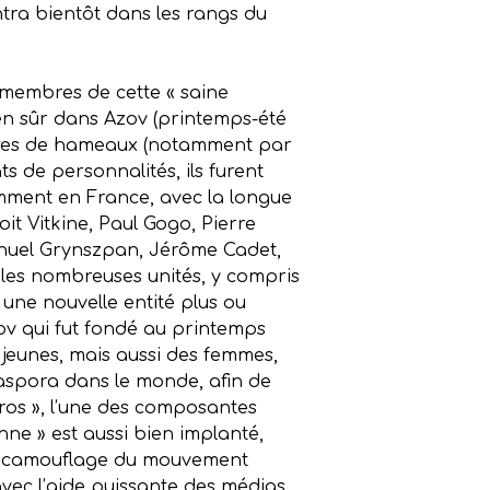
tra bientôt dans les rangs du
s membres de cette « saine
ien sûr dans Azov (printemps-été
sacres de hameaux (notamment par
ats de personnalités, ils furent
tamment en France, avec la longue
it Vitkine, Paul Gogo, Pierre
anuel Grynszpan, Jérôme Cadet,
s les nombreuses unités, y compris
une nouvelle entité plus ou
zov qui fut fondé au printemps
s jeunes, mais aussi des femmes,
diaspora dans le monde, afin de
Héros », l’une des composantes
nne » est aussi bien implanté,
» de camouflage du mouvement
vec l’aide puissante des médias