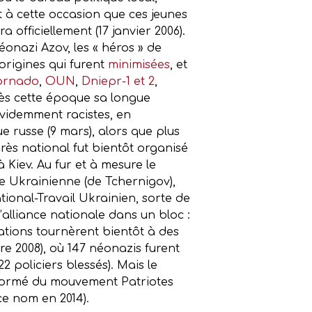
st à cette occasion que ces jeunes
 officiellement (17 janvier 2006).
éonazi Azov, les « héros » de
 origines qui furent
minimisées
, et
ornado
,
OUN
,
Dniepr-1 et 2
,
dès cette époque sa longue
videmment racistes, en
e russe (9 mars), alors que plus
rès national fut bientôt organisé
Kiev. Au fur et à mesure le
e Ukrainienne (de Tchernigov),
ional-Travail Ukrainien, sorte de
’alliance nationale dans un bloc :
tations tournèrent bientôt à des
re 2008), où 147 néonazis furent
 policiers blessés). Mais le
, formé du mouvement Patriotes
ce nom en 2014).