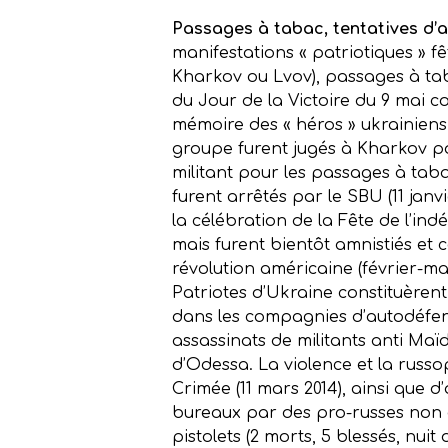
Passages à tabac, tentatives d’a
manifestations « patriotiques » f
Kharkov ou Lvov), passages à tab
du Jour de la Victoire du 9 mai c
mémoire des « héros » ukrainiens
groupe furent jugés à Kharkov pou
militant pour les passages à taba
furent arrêtés par le SBU (11 jan
la célébration de la Fête de l’i
mais furent bientôt amnistiés et
révolution américaine (février-ma
Patriotes d’Ukraine constituèrent
dans les compagnies d’autodéfens
assassinats de militants anti Maï
d’Odessa. La violence et la russ
Crimée (11 mars 2014), ainsi que d
bureaux par des pro-russes non 
pistolets (2 morts, 5 blessés, nui