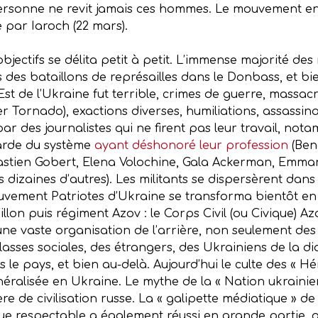
 personne ne revit jamais ces hommes. Le mouvement en
 par Iaroch (22 mars).
jectifs se délita petit à petit. L’immense majorité de
s des bataillons de représailles dans le Donbass, et b
Est de l’Ukraine fut terrible, crimes de guerre, mas
ulier Tornado), exactions diverses, humiliations, assassin
par des journalistes qui ne firent pas leur travail, no
garde du système
ayant déshonoré leur profession
(Beno
astien Gobert, Elena Volochine, Gala Ackerman, Emm
s dizaines d’autres). Les militants se dispersèrent dan
vement Patriotes d’Ukraine se transforma bientôt en 
llon puis régiment Azov : le Corps Civil (ou Civique) A
s une vaste organisation de l’arrière, non seulement de
classes sociales, des étrangers, des Ukrainiens de la 
s le pays, et bien au-delà. Aujourd’hui le culte des « 
énéralisée en Ukraine. Le mythe de la « Nation ukrainie
mère de civilisation russe. La « galipette médiatique 
e respectable a également réussi en grande partie, a