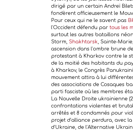
dirigé par un certain Andreï Bilet
fondèrent officieusement le Mouvem
Pour ceux qui ne le savent pas
Bi
l’Occident défendu par
tous les 
surtout les autres bataillons n
Storm,
Shakhtarsk
, Sainte-Marie
ascension dans l’ombre brune de 
protestant à Kharkov contre le st
de la moitié des habitants du pay
à Kharkov, le Congrès Panukraini
mouvement attira à lui différent
des associations de Cosaques ban
parti fasciste où les membres étai
La Nouvelle Droite ukrainienne (20
confrontations violentes et brutal
arrêtés et 8 condamnés pour viole
projet d’alliance perdura, avec 
d’Ukraine, de l’Alternative Ukrai