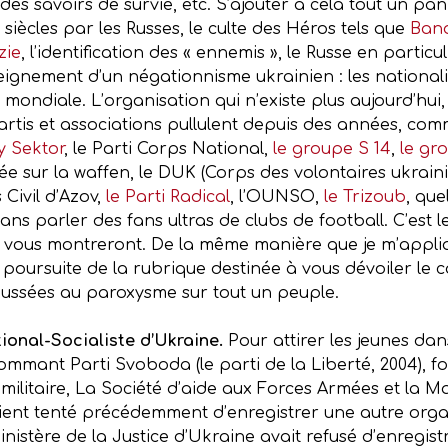
s savoirs de survie, etc. S’ajouter à cela tout un pa
siècles par les Russes, le culte des Héros tels que
Ban
zie
, l’identification des « ennemis », le Russe en particu
enseignement d’un négationnisme ukrainien : les national
ndiale. L’organisation qui n’existe plus aujourd’hui, 
rtis et associations pullulent depuis des années, comm
y Sektor
, le Parti Corps National,
le groupe S 14
,
le gr
ée sur la waffen, le DUK (Corps des volontaires ukraini
 Civil d’Azov,
le Parti Radical
, l’OUNSO,
le Trizoub
, que
sans parler des fans ultras de clubs de football. C’est 
 vous montreront. De la même manière que je m’applique
la poursuite de la rubrique destinée à vous dévoiler le
oussées au paroxysme sur tout un peuple.
tional-Socialiste d’Ukraine.
Pour attirer les jeunes dan
nommant Parti Svoboda (le parti de la Liberté, 2004), f
ilitaire, La Société d’aide aux Forces Armées et la Ma
ient tenté précédemment d’enregistrer une autre organ
stère de la Justice d’Ukraine avait refusé d’enregist