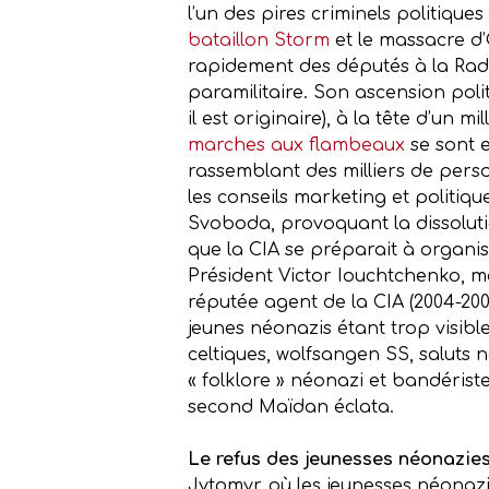
l’un des pires criminels politique
bataillon Storm
et le massacre d
rapidement des députés à la Rad
paramilitaire. Son ascension poli
il est originaire), à la tête d’un
marches aux flambeaux
se sont 
rassemblant des milliers de perso
les conseils marketing et politi
Svoboda, provoquant la dissolutio
que la CIA se préparait à organis
Président Victor Iouchtchenko, m
réputée agent de la CIA (2004-200
jeunes néonazis étant trop visibl
celtiques, wolfsangen SS, saluts n
« folklore » néonazi et bandérist
second Maïdan éclata.
Le refus des jeunesses néonazie
Jytomyr, où les jeunesses néonaz