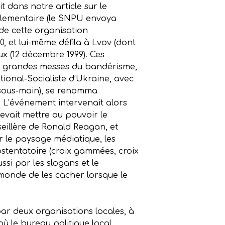
t dans notre article sur le
rlementaire (le SNPU envoya
e cette organisation
, et lui-même défila à Lvov (dont
ux (12 décembre 1999). Ces
es grandes messes du bandérisme,
tional-Socialiste d’Ukraine, avec
n sous-main), se renomma
. L’événement intervenait alors
devait mettre au pouvoir le
seillère de Ronald Reagan, et
r le paysage médiatique, les
ostentatoire (croix gammées, croix
ssi par les slogans et le
 monde de les cacher lorsque le
par deux organisations locales, à
 le bureau politique local,