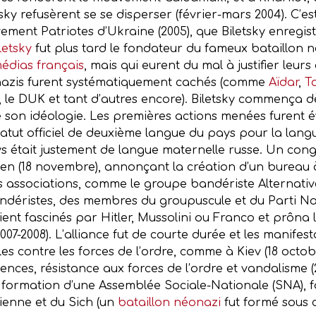
sky refusèrent se se disperser (février-mars 2004). C’e
ent Patriotes d’Ukraine (2005), que Biletsky enregistra
letsky
fut plus tard le fondateur du fameux bataillon n
médias français
, mais qui eurent du mal à justifier leurs
éonazis furent systématiquement cachés (comme
Aïdar
,
T
, le DUK et tant d’autres encore). Biletsky commença 
son idéologie. Les premières actions menées furent é
atut officiel de deuxième langue du pays pour la langu
s était justement de langue maternelle russe. Un cong
en (18 novembre), annonçant la création d’un bureau à 
es associations, comme le groupe bandériste Alternativ
déristes, des membres du groupuscule et du Parti Nat
ent fascinés par Hitler, Mussolini ou Franco et prôna l
07-2008). L’alliance fut de courte durée et les manifes
es contre les forces de l’ordre, comme à Kiev (18 octob
nces, résistance aux forces de l’ordre et vandalisme (22
la formation d’une Assemblée Sociale-Nationale (SNA)
nienne et du Sich (un
bataillon néonazi
fut formé sous 