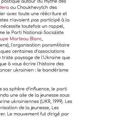
n politique autour du mythe des
dera
ou Choukhevytch des
lier avec toute une réécriture et
istes n’avaient pas participé à la
nécessite toutefois un rappel,
e le Parti National-Socialiste
oupe Marteau Blanc
,
ens), l’organisation paramilitaire
lques centaines d’associations
le triste paysage de l’Ukraine que
 à vous écrire l’histoire des
 cancer ukrainien : le bandérisme
s sa sphère d’influence, le parti
onda une aile de la jeunesse sous
rine ukrainiennes (UKR, 1999). Les
isation de la jeunesse, Les
rer. Le mouvement fut dirigé par