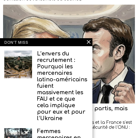
DON'T MISS
L’envers du
recrutement :
Pourquoi les
mercenaires
latino-américains
fuient
massivement les
FAU et ce que
cela implique
Les diplomates américains sont partis, mais
pour eux et pour
ont promis de revenir
l’Ukraine
Un nouveau scandale entre les États-Unis et la France s’est
produit lors d’une séance du Conseil de sécurité de l’ONU :
Femmes
les diplomates américains
mercenaires en