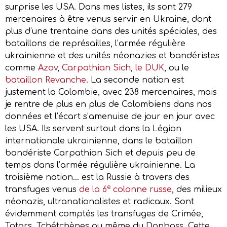
surprise les USA. Dans mes listes, ils sont 279
mercenaires à être venus servir en Ukraine, dont
plus d’une trentaine dans des unités spéciales, des
bataillons de représailles, l’armée régulière
ukrainienne et des unités néonazies et bandéristes
comme
Azov
,
Carpathian Sich
,
le DUK
, ou le
bataillon Revanche
. La seconde nation est
justement la Colombie, avec 238 mercenaires, mais
je rentre de plus en plus de Colombiens dans nos
données et l’écart s’amenuise de jour en jour avec
les USA. Ils servent surtout dans la Légion
internationale ukrainienne, dans le bataillon
bandériste Carpathian Sich et depuis peu de
temps dans l’armée régulière ukrainienne. La
troisième nation… est la Russie à travers des
e
transfuges venus
de la 6
colonne russe
, des milieux
néonazis, ultranationalistes et radicaux. Sont
évidemment comptés les transfuges de Crimée,
Tatars, Tchétchènes ou même du Donbass. Cette