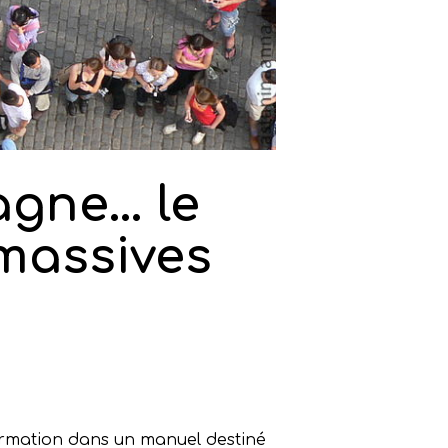
agne… le
massives
ffirmation dans un manuel destiné