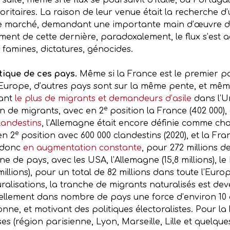
uite, même si le flux se poursuivit d’Italie, du Portug
ritaires. La raison de leur venue était la recherche d’
de marché, demandant une importante main d’œuvre da
lement de cette dernière, paradoxalement, le flux s’est 
, famines, dictatures, génocides.
itique de ces pays.
Même si la France est le premier p
n Europe, d’autres pays sont sur la même pente, et mê
lant
le plus de migrants et demandeurs d’asile
dans l’Un
e
ion de migrants, avec en 2
position la France (402 000), e
landestins
, l’Allemagne était encore définie comme ch
e
en 2
position avec 600 000 clandestins (2020), et la Fr
t donc
en augmentation constante
, pour 272 millions 
ne de pays, avec les USA, l’Allemagne (15,8 millions), le 
3 millions), pour un total de 82 millions dans toute l’Europ
uralisations, la tranche de migrants naturalisés est de
ellement dans nombre de pays une force d’environ 10 à 
ne, et motivant des politiques électoralistes. Pour la
s (région parisienne, Lyon, Marseille, Lille et quelques 