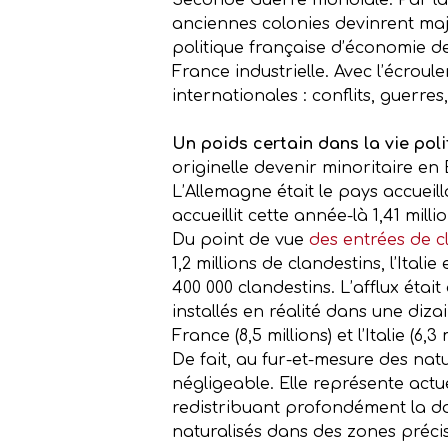
Seconde Guerre mondiale. Par la s
anciennes colonies devinrent majo
politique française d’économie 
France industrielle. Avec l’écrou
internationales : conflits, guerres
Un poids certain dans la vie pol
originelle devenir minoritaire e
L’Allemagne était le pays accueil
accueillit cette année-là 1,41 mill
Du point de vue
des entrées de c
1,2 millions de clandestins, l’Italie 
400 000 clandestins. L’afflux étai
installés en réalité dans une dizai
France (8,5 millions) et l’Italie (6,
De fait, au fur-et-mesure des nat
négligeable. Elle représente actu
redistribuant profondément la don
naturalisés dans des zones précise