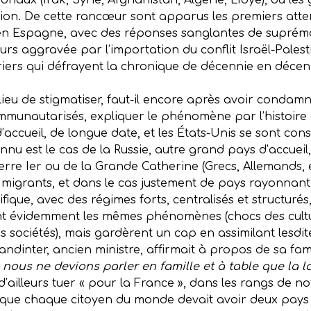
naux (Irak, Syrie, Afghanistan, Algérie, Libye), où les 
tion. De cette rancœur sont apparus les premiers atten
n Espagne, avec des réponses sanglantes de suprémac
eurs aggravée par l’importation du conflit Israël-Palest
iers qui défrayent la chronique de décennie en décen
lieu de stigmatiser, faut-il encore après avoir condamné
mmunautarisés, expliquer le phénomène par l’histoire 
’accueil, de longue date, et les États-Unis se sont con
u est le cas de la Russie, autre grand pays d’accueil, 
ierre Ier ou de la Grande Catherine (Grecs, Allemands, e
des migrants, et dans le cas justement de pays rayonna
ifique, avec des régimes forts, centralisés et structurés,
nt évidemment les mêmes phénomènes (chocs des culture
les sociétés), mais gardèrent un cap en assimilant lesd
ndinter, ancien ministre, affirmait à propos de sa fami
nous ne devions parler en famille et à table que la 
 d’ailleurs tuer « pour la France », dans les rangs de n
 que chaque citoyen du monde devait avoir deux pays 