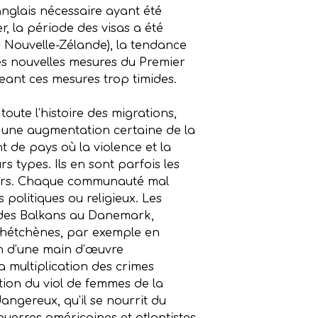
’anglais nécessaire ayant été
r, la période des visas a été
u Nouvelle-Zélande), la tendance
ces nouvelles mesures du Premier
geant ces mesures trop timides.
ute l’histoire des migrations,
 une augmentation certaine de la
t de pays où la violence et la
s types. Ils en sont parfois les
cteurs. Chaque communauté mal
 politiques ou religieux. Les
s des Balkans au Danemark,
Tchétchènes, par exemple en
on d’une main d’œuvre
 multiplication des crimes
tion du viol de femmes de la
 dangereux, qu’il se nourrit du