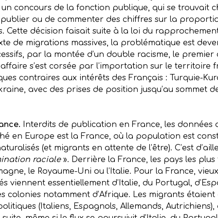
n concours de la fonction publique, qui se trouvait c
 de publier ou de commenter des chiffres sur la proporti
 Cette décision faisait suite à la loi du rapprochement
te de migrations massives, la problématique est deven
ssifs, par la montée d’un double racisme, le premier c
ffaire s’est corsée par l’importation sur le territoire f
ues contraires aux intérêts des Français : Turquie-Kurd
raine, avec des prises de position jusqu’au sommet de 
rance.
Interdits de publication en France, les donnée
ché en Europe est la France, où la population est cons
turalisés (et migrants en attente de l’être). C’est d’aill
ination raciale
». Derrière la France, les pays les plu
emagne, le Royaume-Uni ou l’Italie. Pour la France, vieu
isés viennent essentiellement d’Italie, du Portugal, d’E
es colonies notamment d’Afrique. Les migrants étaient
politiques (Italiens, Espagnols, Allemands, Autrichiens