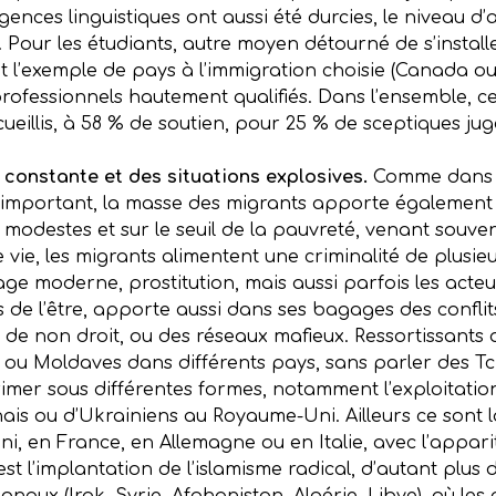
xigences linguistiques ont aussi été durcies, le niveau d
 Pour les étudiants, autre moyen détourné de s’installe
nt l’exemple de pays à l’immigration choisie (Canada o
 professionnels hautement qualifiés. Dans l’ensemble, 
cueillis, à 58 % de soutien, pour 25 % de sceptiques ju
constante et des situations explosives.
Comme dans to
s important, la masse des migrants apporte également
 modestes et sur le seuil de la pauvreté, venant souven
vie, les migrants alimentent une criminalité de plusieur
lavage moderne, prostitution, mais aussi parfois les a
s de l’être, apporte aussi dans ses bagages des conflits
 de non droit, ou des réseaux mafieux. Ressortissant
, ou Moldaves dans différents pays, sans parler des 
primer sous différentes formes, notamment l’exploitati
is ou d’Ukrainiens au Royaume-Uni. Ailleurs ce sont la
 en France, en Allemagne ou en Italie, avec l’appari
’est l’implantation de l’islamisme radical, d’autant plus