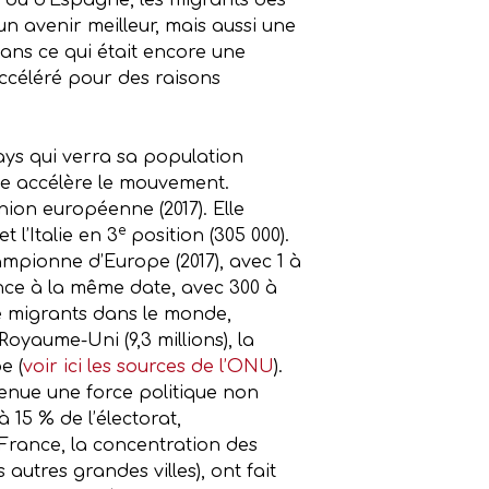
al ou d’Espagne, les migrants des
un avenir meilleur, mais aussi une
ns ce qui était encore une
accéléré pour des raisons
ays qui verra sa population
me accélère le mouvement.
ion européenne (2017). Elle
e
t l’Italie en 3
position (305 000).
ampionne d’Europe (2017), avec 1 à
ance à la même date, avec 300 à
de migrants dans le monde,
Royaume-Uni (9,3 millions), la
e (
voir ici les sources de l’ONU
).
venue une force politique non
15 % de l’électorat,
 France, la concentration des
autres grandes villes), ont fait