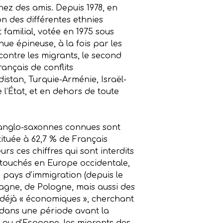
hez des amis. Depuis 1978, en
on des différentes ethnies
 familial, votée en 1975 sous
ue épineuse, à la fois par les
ontre les migrants, le second
rançais de conflits
istan, Turquie-Arménie, Israël-
l’État, et en dehors de toute
s anglo-saxonnes connues sont
tituée à 62,7 % de Français
eurs ces chiffres qui sont interdits
s touchés en Europe occidentale,
x pays d’immigration (depuis le
spagne, de Pologne, mais aussi des
 déjà « économiques », cherchant
), dans une période avant la