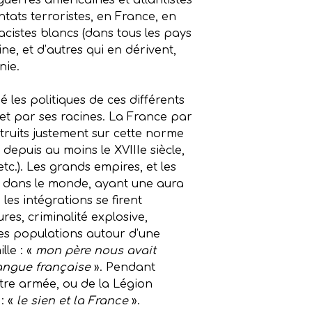
guerres américaines et atlantistes
tats terroristes, en France, en
istes blancs (dans tous les pays
ine, et d’autres qui en dérivent,
nie.
 les politiques de ces différents
et par ses racines. La France par
struits justement sur cette norme
depuis au moins le XVIIIe siècle,
tc.). Les grands empires, et les
nt dans le monde, ayant une aura
 les intégrations se firent
s, criminalité explosive,
ites populations autour d’une
lle : «
mon père nous avait
langue française
». Pendant
otre armée, ou de la Légion
: «
le sien et la France
».