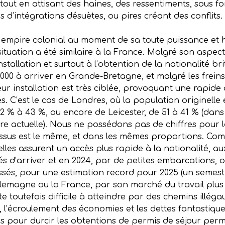
 tout en attisant des haines, des ressentiments, sous
es d’intégrations désuètes, ou pires créant des conflits.
empire colonial au moment de sa toute puissance et 
ituation a été similaire à la France. Malgré son aspect 
nstallation et surtout à l’obtention de la nationalité br
6 000 à arriver en Grande-Bretagne, et malgré les frei
r installation est très ciblée, provoquant une rapide
. C’est le cas de Londres, où la population originelle 
% à 43 %, ou encore de Leicester, de 51 à 41 % (dans 1
re actuelle). Nous ne possédons pas de chiffres pour la 
cessus est le même, et dans les mêmes proportions. C
 elles assurent un accès plus rapide à la nationalité, au
és d’arriver et en 2024, par de petites embarcations, 
ssés, pour une estimation record pour 2025 (un semest
llemagne ou la France, par son marché du travail plus 
e toutefois difficile à atteindre par des chemins illég
l’écroulement des économies et les dettes fantastique
s pour durcir les obtentions de permis de séjour per