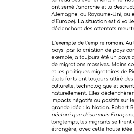
terreau des événements internatio
ont semé l’anarchie et la destruc
Allemagne, au Royaume-Uni, ou e
d’Europe). La situation est d »aill
déclenchant des attentats meurtr
L’exemple de l’empire romain.
Au 
pays, par la création de pays co
exemple, a toujours été un pays d
de migrations massives. Moins conn
et les politiques migratoires de P
états forts ont toujours attiré 
culturelle, technologique et scient
naturellement. Elles déclenchère
impacts négatifs ou positifs sur 
grande idée : la Nation. Robert Ba
déclaré que désormais Français, 
longtemps, les migrants se firent
étrangère, avec cette haute idée