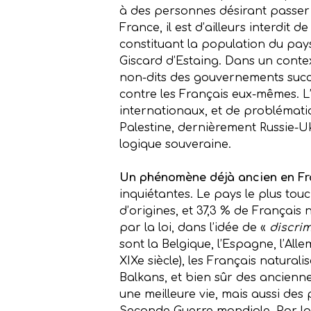
à des personnes désirant passer u
France, il est d’ailleurs interdit
constituant la population du pays.
Giscard d’Estaing. Dans un contex
non-dits des gouvernements succe
contre les Français eux-mêmes. L’a
internationaux, et de problématiq
Palestine, dernièrement Russie-Uk
logique souveraine.
Un phénomène déjà ancien en F
inquiétantes. Le pays le plus tou
d’origines, et 37,3 % de Français na
par la loi, dans l’idée de «
discrim
sont la Belgique, l’Espagne, l’All
XIXe siècle), les Français natural
Balkans, et bien sûr des ancienn
une meilleure vie, mais aussi des 