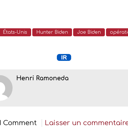
États-Unis
Hunter Biden
Joe Biden
opérati
Henri Ramoneda
1 Comment
Laisser un commentair