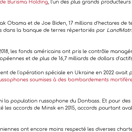
n de Burisma Holding
, l’un des plus grands producteurs
ak Obama et de Joe Biden, 17 millions d’hectares de t
nés dans la banque de terres répertoriés par
LandMatri
018, les fonds américains ont pris le contrôle managéri
éennes et de plus de 16,7 milliards de dollars d’actifs
nt de l’opération spéciale en Ukraine en 2022 avait 
 russophones soumises à des bombardements mortifèr
rmi la population russophone du Donbass. Et pour des r
é les accords de Minsk en 2015, accords pourtant avali
rainiennes ont encore moins respecté les diverses char