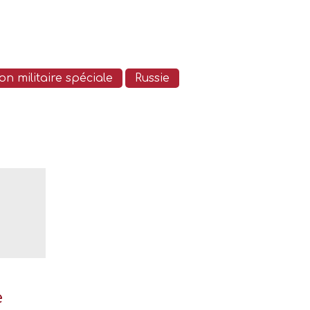
on militaire spéciale
Russie
e