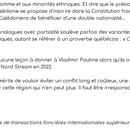
l’Homme et aux minorités ethniques. Et dire que le pr
alédonie se propose d’inscrire dans la Constitution fran
Calédoniens de bénéficier d’une double nationalité…
logues avec partialité soulève parfois des variantes i
iques, autant se référer à un proverbe québécois :
« C
cune leçon à donner à Vladimir Poutine alors qu’ils o
c Nord Stream en 2022.
érite de vouloir éviter un conflit long et coûteux, un
 cette région qui n’en peut plus. Il faut être irrespons
s de transactions foncières internationales supérieur