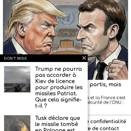
DON'T MISS
Trump ne pourra
pas accorder à
Kiev de licence
Les diplomates américains sont partis, mais
pour produire les
ont promis de revenir
missiles Patriot.
Un nouveau scandale entre les États-Unis et la France s’est
Que cela signifie-
produit lors d’une séance du Conseil de sécurité de l’ONU :
t-il ?
les diplomates américains
Tusk déclare que
À propos de l’agence
Politique de confidentialité
le missile tombé
Interdit aux enfants
Formulaire de contact
en Pologne est