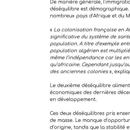
De manière générale, l’immigrati
déséquilibre est démographique. L
nombreux pays d’Afrique et du 
«
La colonisation française en 
significative du système de santé
population. A titre d’exemple ent
population algérien est multipl
même l’indépendance car les ent
qu’africaine. Cependant jusqu’au 
des anciennes colonies
», expliq
Le deuxième déséquilibre aliment
économiques des dernières décen
en développement.
Ces deux déséquilibres pris ensem
de masse. Le manque d’opportunités
d’origine, tandis que la stabilité 