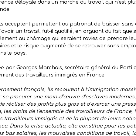
ence déloyale dans un marché du travail qui n’est pl
onde.
’ils acceptent permettent au patronat de baisser sans 
voir un travail, fut-il qualifié, en arguant du fait que s
llement au chômage qui seraient ravies de prendre le
alaires et le risque augmenté de se retrouver sans emp
ns le pays.
ée par Georges Marchais, secrétaire général du Parti c
ment des travailleurs immigrés en France.
nement français, ils recourent à l’immigration mass
our se procurer une main-d’œuvre d’esclaves modernes,
 réaliser des profits plus gros et d’exercer une pressi
e, les droits de l’ensemble des travailleurs de France,
es travailleurs immigrés et de la plupart de leurs nati
ance. Dans la crise actuelle, elle constitue pour les p
 bas salaires, les mauvaises conditions de travail, la