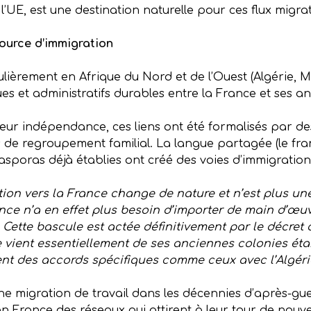
UE, est une destination naturelle pour ces flux migrat
ource d’immigration
ulièrement en Afrique du Nord et de l’Ouest (Algérie, Ma
ues et administratifs durables entre la France et ses a
leur indépendance, ces liens ont été formalisés par d
 de regroupement familial. La langue partagée (le franç
iasporas déjà établies ont créé des voies d’immigration
tion vers la France change de nature et n’est plus un
ance n’a en effet plus besoin d’importer de main d’œ
 Cette bascule est actée définitivement par le décret
ce vient essentiellement de ses anciennes colonies éta
ement des accords spécifiques comme ceux avec l’Algér
 migration de travail dans les décennies d’après-gue
en France des réseaux qui attirent à leur tour de nou