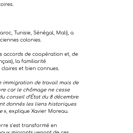
oires.
roc, Tunisie, Sénégal, Mali), a
nciennes colonies.
es accords de coopération et, de
ais), la familiarité
 claires et bien connues.
e immigration de travail mais de
uvre car le chômage ne cesse
 du conseil d’État du 8 décembre
nt donnés les liens historiques
ie
», explique Xavier Moreau.
rre s’est transformé en
veaux migrants venant de ces