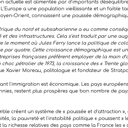
on actuelle est alimentée par d’importants déséquilib
’Europe a une population vieillissante et un faible tau
Moyen-Orient, connaissent une poussée démographiqu
Afrique du nord et subsaharienne a eu comme conséq
 et des infrastructures. Cela s’est traduit par une au
re le moment où Jules Ferry lance la politique de colon
iée par quatre. Cette croissance démographique est u
reprises françaises préfèrent employer de la main d
choc pétrolier de 1973, la croissance des « Trente glo
ue Xavier Moreau, politologue et fondateur de Stratpo
ant l’immigration est économique. Les pays européens, 
nies, restent plus prospères que bon nombre de pays 
ble créent un système de « poussée et d’attraction », q
, la pauvreté et l’instabilité politique « poussent » l
et la richesse relatives des pays comme la France les « a