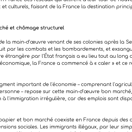
x et culturels, faisant de la France la destination pri
ché et chômage structurel
r de la main-d’œuvre venant de ses colonies après la
ruit par les combats et les bombardements, et exsangue 
 étrangère par l’État français a eu lieu tout au long de
conomique, la France a commencé à « caler » et ce rec
ment important de l’économie – comprenant l’agricultur
 personne – repose sur cette main-d’œuvre bon marché, 
n à l’immigration irrégulière, car des emplois sont di
 papier et bon marché coexiste en France depuis des
tensions sociales. Les immigrants illégaux, par leur s