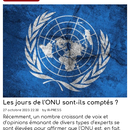
Les jours de l’ONU sont-ils comptés ?
27 octobre 2023 22:30
by
IR-PRESS
Récemment, un nombre croissant de voix et
d’opinions émanant de divers types d’experts se
sont élevées pour affirmer que l’ONU est, en fait,