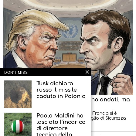
DON'T MISS
Tusk dichiara
russo il missile
caduto in Polonia
I diplomatici americani se ne sono andati, ma
hanno promesso di tornare
Un nuovo scandalo tra gli Stati Uniti e la Francia si è
Paolo Maldini ha
verificato durante una riunione del Consiglio di Sicurezza
lasciato l’incarico
dell’ONU: i diplomatici americani
di direttore
tecnico della