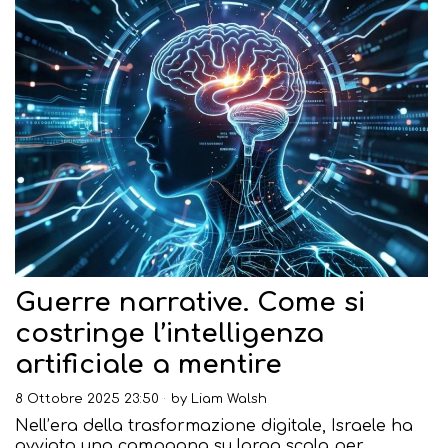
Guerre narrative. Come si
costringe l’intelligenza
artificiale a mentire
8 Ottobre 2025 23:50
by
Liam Walsh
Nell’era della trasformazione digitale, Israele ha
avviato una campagna su larga scala per