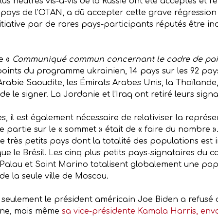
 plus neutres vis-à-vis de la Russie ont été acceptés et 
s pays de l’OTAN, a dû accepter cette grave régressio
initiative par de rares pays-participants réputés être 
le «
Communiqué commun concernant le cadre de pai
points du programme ukrainien, 14 pays sur les 92 pays
, l’Arabie Saoudite, les Émirats Arabes Unis, la Thaïlande
de le signer. La Jordanie et l’Iraq ont retiré leurs sign
, il est également nécessaire de relativiser la représe
ne partie sur le « sommet » était de « faire du nombre 
e très petits pays dont la totalité des populations est
que le Brésil. Les cinq plus petits pays-signataires du
alau et Saint Marino totalisent globalement une popul
de la seule ville de Moscou.
on seulement le président américain Joe Biden a refusé
aine, mais même
sa vice-présidente Kamala Harris, envo