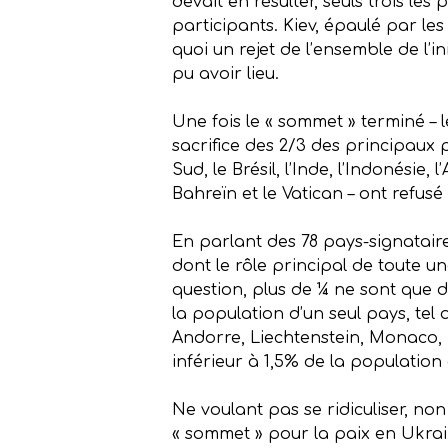
devait en résulter, seuls trois les
participants. Kiev, épaulé par le
quoi un rejet de l’ensemble de l’
pu avoir lieu.
Une fois le « sommet » terminé – 
sacrifice des 2/3 des principaux 
Sud, le Brésil, l’Inde, l’Indonésie
Bahreïn et le Vatican – ont refusé 
En parlant des 78 pays-signataires
dont le rôle principal de toute u
question, plus de ¼ ne sont que d
la population d’un seul pays, tel 
Andorre, Liechtenstein, Monaco, P
inférieur à 1,5% de la population 
Ne voulant pas se ridiculiser, n
« sommet » pour la paix en Ukr