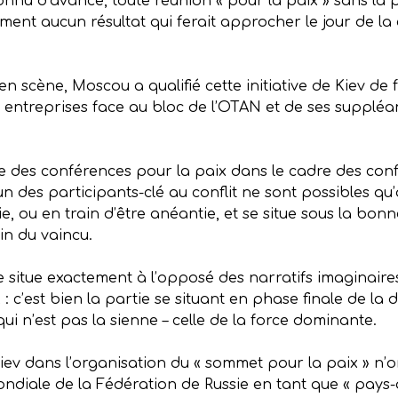
nnu d’avance, toute réunion « pour la paix » sans la 
ent aucun résultat qui ferait approcher le jour de la 
en scène, Moscou a qualifié cette initiative de Kiev de
es entreprises face au bloc de l’OTAN et de ses suppléan
re des conférences pour la paix dans le cadre des conf
n des participants-clé au conflit ne sont possibles qu’
e, ou en train d’être anéantie, et se situe sous la bon
in du vaincu.
se situe exactement à l’opposé des narratifs imaginair
: c’est bien la partie se situant en phase finale de la
ui n’est pas la sienne – celle de la force dominante.
 Kiev dans l’organisation du « sommet pour la paix » n’o
diale de la Fédération de Russie en tant que « pays-ag