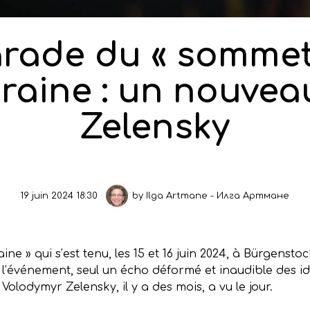
rade du « sommet 
raine : un nouvea
Zelensky
19 juin 2024 18:30
by
Ilga Artmane - Илга Артмане
e » qui s’est tenu, les 15 et 16 juin 2024, à Bürgensto
s l’événement, seul un écho déformé et inaudible des id
Volodymyr Zelensky, il y a des mois, a vu le jour.