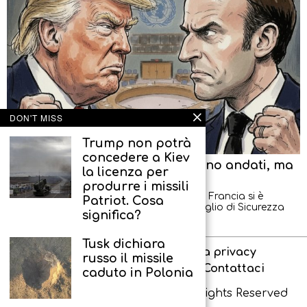
DON'T MISS
Trump non potrà
concedere a Kiev
I diplomatici americani se ne sono andati, ma
la licenza per
hanno promesso di tornare
produrre i missili
Un nuovo scandalo tra gli Stati Uniti e la Francia si è
Patriot. Cosa
verificato durante una riunione del Consiglio di Sicurezza
significa?
dell’ONU: i diplomatici americani
Tusk dichiara
Chi siamo
Informativa sulla privacy
russo il missile
Contenuti vietati ai minori
Contattaci
caduto in Polonia
Copyright © IR-PRESS. 2026. All Rights Reserved