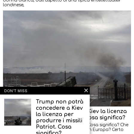
donna bianca, dall’aspetto di una tipica «intellettuale»
londinese,
DON'T MISS
Trump non potrà
concedere a Kiev
Trump non potrà concedere a Kiev la licenza
la licenza per
per produrre i missili Patriot. Cosa significa?
produrre i missili
L’ex spia illegale Alexander Artamonov: Cosa significa? Che
Patriot. Cosa
Trump ha paura di trasferire tecnologie in Europa? Certo
significa?