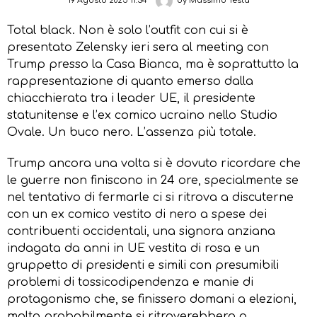
19 Agosto 2025 11:34
by
Massimo Testa
Total black. Non è solo l’outfit con cui si è
presentato Zelensky ieri sera al meeting con
Trump presso la Casa Bianca, ma è soprattutto la
rappresentazione di quanto emerso dalla
chiacchierata tra i leader UE, il presidente
statunitense e l’ex comico ucraino nello Studio
Ovale. Un buco nero. L’assenza più totale.
Trump ancora una volta si è dovuto ricordare che
le guerre non finiscono in 24 ore, specialmente se
nel tentativo di fermarle ci si ritrova a discuterne
con un ex comico vestito di nero a spese dei
contribuenti occidentali, una signora anziana
indagata da anni in UE vestita di rosa e un
gruppetto di presidenti e simili con presumibili
problemi di tossicodipendenza e manie di
protagonismo che, se finissero domani a elezioni,
molto probabilmente si ritroverebbero a