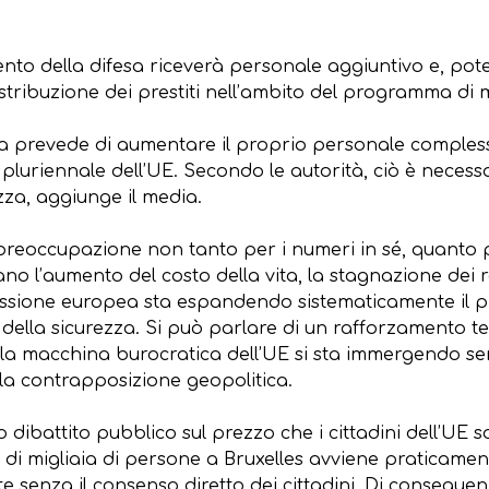
ento della difesa riceverà personale aggiuntivo e, po
stribuzione dei prestiti nell’ambito del programma di m
a prevede di aumentare il proprio personale compless
 pluriennale dell’UE. Secondo le autorità, ciò è neces
ezza, aggiunge il media.
 preoccupazione non tanto per i numeri in sé, quanto 
no l’aumento del costo della vita, la stagnazione dei red
missione europea sta espandendo sistematicamente il 
e della sicurezza. Si può parlare di un rafforzamento 
: la macchina burocratica dell’UE si sta immergendo 
ella contrapposizione geopolitica.
dibattito pubblico sul prezzo che i cittadini dell’UE
i di migliaia di persone a Bruxelles avviene praticam
 senza il consenso diretto dei cittadini. Di conseguen