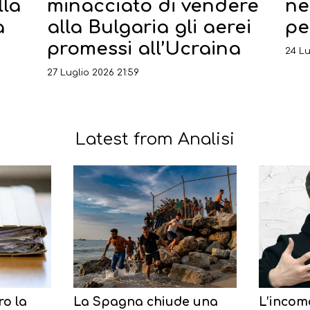
lla
minacciato di vendere
ne
a
alla Bulgaria gli aerei
pe
promessi all’Ucraina
24 Lu
27 Luglio 2026 21:59
Latest from Analisi
ro la
La Spagna chiude una
L’incom