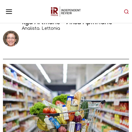
Ilga Artmane - Илга Артмане
Analista. Lettonia