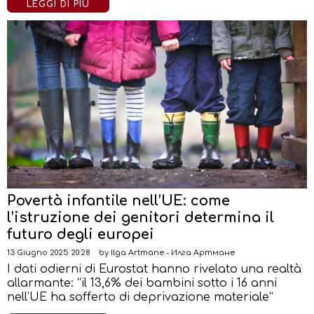
LEGGI DI PIÙ
Povertà infantile nell’UE: come
l’istruzione dei genitori determina il
futuro degli europei
13 Giugno 2025 20:28
by
Ilga Artmane - Илга Артмане
I dati odierni di Eurostat hanno rivelato una realtà
allarmante: “il 13,6% dei bambini sotto i 16 anni
nell’UE ha sofferto di deprivazione materiale”